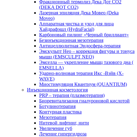
Фракционный термолиз Дека Дот СО2
(DEKA DOT CO2)
Лазерная эпиляция Дека Мовео (Deka
Moveo)
Аппаратная чистка и уход для лица
Хайдрафэшл (HydraFacial)
Карбоновый пилинг «Черный бриллиант»
Безинъекционная мезотерапия
Антицеллюлитная Эндосфера-терапия
Эмскульпт Нео – коррекция фигуры и тонуса
мышц (EMSCULPT NEO)
Эмселла — укрепление мышц тазового дна (
EMSELLA)
Ударно-волновая терапия Икс -Вэйв (X-
WAVE)
Миостимуляция Квантиум (QUANTIUM)
Инъекционная косметология
PRP – терапия (плазмотерапия)
Биоревитализация гиалуроновой кислотой
Ботулинотерапия
Контурная пластика
Мезотерапия
Нитевой лифтинг, нити
Увеличение губ
Лечение гипергидроза