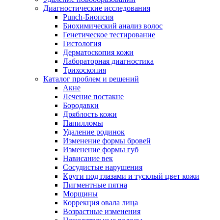
Диагностические исследования
Punch-Биопсия
Биохимический анализ волос
Генетическое тестирование
Гистология
Дерматоскопия кожи
Лабораторная диагностика
Трихоскопия
Каталог проблем и решений
Акне
Лечение постакне
Бородавки
Дряблость кожи
Папилломы
Удаление родинок
Изменение формы бровей
Изменение формы губ
Нависание век
Сосудистые нарушения
Круги под глазами и тусклый цвет кожи
Пигментные пятна
Морщины
Коррекция овала лица
Возрастные изменения