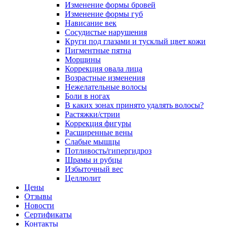
Изменение формы бровей
Изменение формы губ
Нависание век
Сосудистые нарушения
Круги под глазами и тусклый цвет кожи
Пигментные пятна
Морщины
Коррекция овала лица
Возрастные изменения
Нежелательные волосы
Боли в ногах
В каких зонах принято удалять волосы?
Растяжки/стрии
Коррекция фигуры
Расширенные вены
Слабые мышцы
Потливость/гипергидроз
Шрамы и рубцы
Избыточный вес
Целлюлит
Цены
Отзывы
Новости
Сертификаты
Контакты