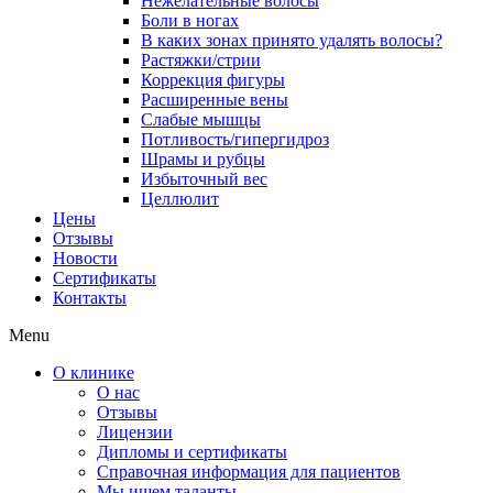
Нежелательные волосы
Боли в ногах
В каких зонах принято удалять волосы?
Растяжки/стрии
Коррекция фигуры
Расширенные вены
Слабые мышцы
Потливость/гипергидроз
Шрамы и рубцы
Избыточный вес
Целлюлит
Цены
Отзывы
Новости
Сертификаты
Контакты
Menu
О клинике
О нас
Отзывы
Лицензии
Дипломы и сертификаты
Справочная информация для пациентов
Мы ищем таланты