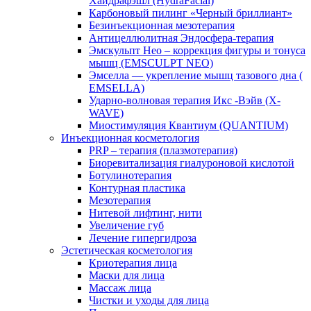
Хайдрафэшл (HydraFacial)
Карбоновый пилинг «Черный бриллиант»
Безинъекционная мезотерапия
Антицеллюлитная Эндосфера-терапия
Эмскульпт Нео – коррекция фигуры и тонуса
мышц (EMSCULPT NEO)
Эмселла — укрепление мышц тазового дна (
EMSELLA)
Ударно-волновая терапия Икс -Вэйв (X-
WAVE)
Миостимуляция Квантиум (QUANTIUM)
Инъекционная косметология
PRP – терапия (плазмотерапия)
Биоревитализация гиалуроновой кислотой
Ботулинотерапия
Контурная пластика
Мезотерапия
Нитевой лифтинг, нити
Увеличение губ
Лечение гипергидроза
Эстетическая косметология
Криотерапия лица
Маски для лица
Массаж лица
Чистки и уходы для лица