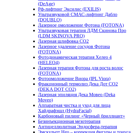
(DeAge)
Рф-лифтинг Эксилис (EXILIS)
Ультразвуковой СМАС-лифтинг Дабло
(DOUBLO)
Лазерное омоложение Фотона (FOTONA)
Ультразвуковая терапия ЛДМ Скинова Про
(LDM SKINOVA PRO)
Лазерная шлифовка CO2
Лазерное удаление сосудов Фотона
(FOTONA)
Фотодинамическая терапия Хелео 4
(HELEO4)
Лазерная терапия Фотона для роста волос
(FOTONA)
Фотоомоложение Виора (IPL Viora)
Фракционный термолиз Дека Дот СО2
(DEKA DOT CO2)
Лазерная эпиляция Дека Мовео (Deka
Moveo)
Аппаратная чистка и уход для лица
Хайдрафэшл (HydraFacial)
Карбоновый пилинг «Черный бриллиант»
Безинъекционная мезотерапия
Антицеллюлитная Эндосфера-терапия
Эмскульпт Нео – коррекция фигуры и тонуса