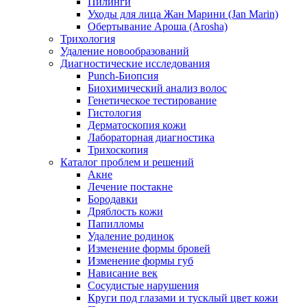
Пилинги
Уходы для лица Жан Марини (Jan Marin)
Обертывание Ароша (Arosha)
Трихология
Удаление новообразований
Диагностические исследования
Punch-Биопсия
Биохимический анализ волос
Генетическое тестирование
Гистология
Дерматоскопия кожи
Лабораторная диагностика
Трихоскопия
Каталог проблем и решений
Акне
Лечение постакне
Бородавки
Дряблость кожи
Папилломы
Удаление родинок
Изменение формы бровей
Изменение формы губ
Нависание век
Сосудистые нарушения
Круги под глазами и тусклый цвет кожи