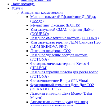
Наша команда
Услуги
Аппаратная косметология
Микроигольчатый Рф-лифтинг ДиЭйдж
(DeAge)
Рф-лифтинг Эксилис (EXILIS)
Ультразвуковой СМАС-лифтинг Дабло
(DOUBLO)
Лазерное омоложение Фотона (FOTONA)
Ультразвуковая терапия ЛДМ Скинова Про
(LDM SKINOVA PRO)
Лазерная шлифовка CO2
Лазерное удаление сосудов Фотона
(FOTONA)
Фотодинамическая терапия Хелео 4
(HELEO4)
Лазерная терапия Фотона для роста волос
(FOTONA)
Фотоомоложение Виора (IPL Viora)
Фракционный термолиз Дека Дот СО2
(DEKA DOT CO2)
Лазерная эпиляция Дека Мовео (Deka
Moveo)
Аппаратная чистка и уход для лица