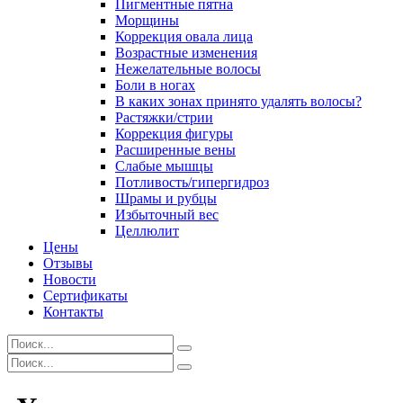
Пигментные пятна
Морщины
Коррекция овала лица
Возрастные изменения
Нежелательные волосы
Боли в ногах
В каких зонах принято удалять волосы?
Растяжки/стрии
Коррекция фигуры
Расширенные вены
Слабые мышцы
Потливость/гипергидроз
Шрамы и рубцы
Избыточный вес
Целлюлит
Цены
Отзывы
Новости
Сертификаты
Контакты