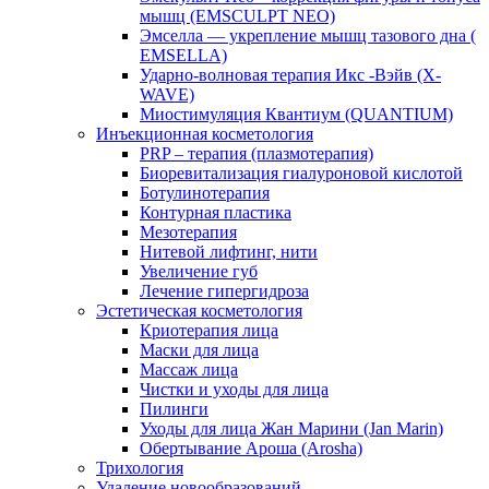
мышц (EMSCULPT NEO)
Эмселла — укрепление мышц тазового дна (
EMSELLA)
Ударно-волновая терапия Икс -Вэйв (X-
WAVE)
Миостимуляция Квантиум (QUANTIUM)
Инъекционная косметология
PRP – терапия (плазмотерапия)
Биоревитализация гиалуроновой кислотой
Ботулинотерапия
Контурная пластика
Мезотерапия
Нитевой лифтинг, нити
Увеличение губ
Лечение гипергидроза
Эстетическая косметология
Криотерапия лица
Маски для лица
Массаж лица
Чистки и уходы для лица
Пилинги
Уходы для лица Жан Марини (Jan Marin)
Обертывание Ароша (Arosha)
Трихология
Удаление новообразований