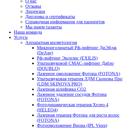
О нас
Отзывы
Лицензии
Дипломы и сертификаты
Справочная информация для пациентов
Мы ищем таланты
Наша команда
Услуги
Аппаратная косметология
Микроигольчатый Рф-лифтинг ДиЭйдж
(DeAge)
Рф-лифтинг Эксилис (EXILIS)
Ультразвуковой СМАС-лифтинг Дабло
(DOUBLO)
Лазерное омоложение Фотона (FOTONA)
Ультразвуковая терапия ЛДМ Скинова Про
(LDM SKINOVA PRO)
Лазерная шлифовка CO2
Лазерное удаление сосудов Фотона
(FOTONA)
Фотодинамическая терапия Хелео 4
(HELEO4)
Лазерная терапия Фотона для роста волос
(FOTONA)
Фотоомоложение Виора (IPL Viora)