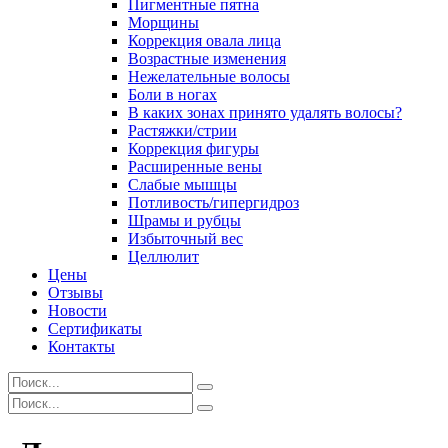
Пигментные пятна
Морщины
Коррекция овала лица
Возрастные изменения
Нежелательные волосы
Боли в ногах
В каких зонах принято удалять волосы?
Растяжки/стрии
Коррекция фигуры
Расширенные вены
Слабые мышцы
Потливость/гипергидроз
Шрамы и рубцы
Избыточный вес
Целлюлит
Цены
Отзывы
Новости
Сертификаты
Контакты