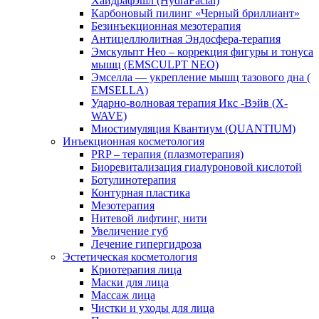
Хайдрафэшл (HydraFacial)
Карбоновый пилинг «Черный бриллиант»
Безинъекционная мезотерапия
Антицеллюлитная Эндосфера-терапия
Эмскульпт Нео – коррекция фигуры и тонуса
мышц (EMSCULPT NEO)
Эмселла — укрепление мышц тазового дна (
EMSELLA)
Ударно-волновая терапия Икс -Вэйв (X-
WAVE)
Миостимуляция Квантиум (QUANTIUM)
Инъекционная косметология
PRP – терапия (плазмотерапия)
Биоревитализация гиалуроновой кислотой
Ботулинотерапия
Контурная пластика
Мезотерапия
Нитевой лифтинг, нити
Увеличение губ
Лечение гипергидроза
Эстетическая косметология
Криотерапия лица
Маски для лица
Массаж лица
Чистки и уходы для лица