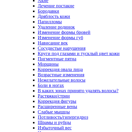
Акне
Лечение постакне
Бородавки
Дряблость кожи
Папилломы
Удаление родинок
Изменение формы бровей
Изменение формы губ
Нависание век
Сосудистые нарушения
Круги под глазами и тусклый цвет кожи
Пигментные пятна
Морщины
Коррекция овала лица
Возрастные изменения
Нежелательные волосы
Боли в ногах
В каких зонах принято удалять волосы?
Растяжки/стрии
Коррекция фигуры
Расширенные вены
Слабые мышцы
Потливость/гипергидроз
Шрамы и рубцы
Избыточный вес