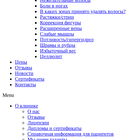
Нежелательные волосы
Боли в ногах
В каких зонах принято удалять волосы?
Растяжки/стрии
Коррекция фигуры
Расширенные вены
Слабые мышцы
Потливость/гипергидроз
Шрамы и рубцы
Избыточный вес
Целлюлит
Цены
Отзывы
Новости
Сертификаты
Контакты
Menu
О клинике
О нас
Отзывы
Лицензии
Дипломы и сертификаты
Справочная информация для пациентов
Мы ищем таланты