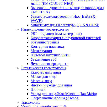
мышц (EMSCULPT NEO)
Эмселла — укрепление мышц тазового дна (
EMSELLA)
Ударно-волновая терапия Икс -Вэйв (X-
WAVE)
Миостимуляция Квантиум (QUANTIUM)
Инъекционная косметология
PRP – терапия (плазмотерапия)
Биоревитализация гиалуроновой кислотой
Ботулинотерапия
Контурная пластика
Мезотерапия
Нитевой лифтинг, нити
Увеличение губ
Лечение гипергидроза
Эстетическая косметология
Криотерапия лица
Маски для лица
Массаж лица
Чистки и уходы для лица
Пилинги
Уходы для лица Жан Марини (Jan Marin)
Обертывание Ароша (Arosha)
Трихология
Удаление новообразований