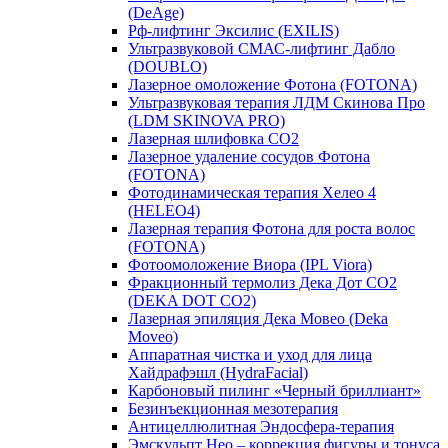
(DeAge)
Рф-лифтинг Эксилис (EXILIS)
Ультразвуковой СМАС-лифтинг Дабло
(DOUBLO)
Лазерное омоложение Фотона (FOTONA)
Ультразвуковая терапия ЛДМ Скинова Про
(LDM SKINOVA PRO)
Лазерная шлифовка CO2
Лазерное удаление сосудов Фотона
(FOTONA)
Фотодинамическая терапия Хелео 4
(HELEO4)
Лазерная терапия Фотона для роста волос
(FOTONA)
Фотоомоложение Виора (IPL Viora)
Фракционный термолиз Дека Дот СО2
(DEKA DOT CO2)
Лазерная эпиляция Дека Мовео (Deka
Moveo)
Аппаратная чистка и уход для лица
Хайдрафэшл (HydraFacial)
Карбоновый пилинг «Черный бриллиант»
Безинъекционная мезотерапия
Антицеллюлитная Эндосфера-терапия
Эмскульпт Нео – коррекция фигуры и тонуса