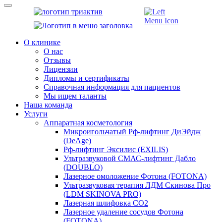
О клинике
О нас
Отзывы
Лицензии
Дипломы и сертификаты
Справочная информация для пациентов
Мы ищем таланты
Наша команда
Услуги
Аппаратная косметология
Микроигольчатый Рф-лифтинг ДиЭйдж
(DeAge)
Рф-лифтинг Эксилис (EXILIS)
Ультразвуковой СМАС-лифтинг Дабло
(DOUBLO)
Лазерное омоложение Фотона (FOTONA)
Ультразвуковая терапия ЛДМ Скинова Про
(LDM SKINOVA PRO)
Лазерная шлифовка CO2
Лазерное удаление сосудов Фотона
(FOTONA)