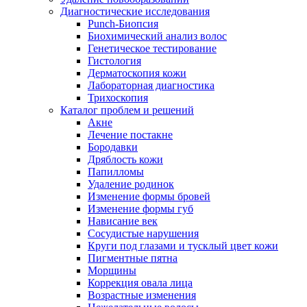
Диагностические исследования
Punch-Биопсия
Биохимический анализ волос
Генетическое тестирование
Гистология
Дерматоскопия кожи
Лабораторная диагностика
Трихоскопия
Каталог проблем и решений
Акне
Лечение постакне
Бородавки
Дряблость кожи
Папилломы
Удаление родинок
Изменение формы бровей
Изменение формы губ
Нависание век
Сосудистые нарушения
Круги под глазами и тусклый цвет кожи
Пигментные пятна
Морщины
Коррекция овала лица
Возрастные изменения