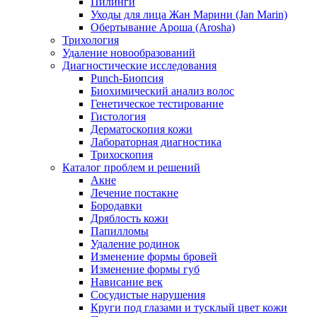
Пилинги
Уходы для лица Жан Марини (Jan Marin)
Обертывание Ароша (Arosha)
Трихология
Удаление новообразований
Диагностические исследования
Punch-Биопсия
Биохимический анализ волос
Генетическое тестирование
Гистология
Дерматоскопия кожи
Лабораторная диагностика
Трихоскопия
Каталог проблем и решений
Акне
Лечение постакне
Бородавки
Дряблость кожи
Папилломы
Удаление родинок
Изменение формы бровей
Изменение формы губ
Нависание век
Сосудистые нарушения
Круги под глазами и тусклый цвет кожи