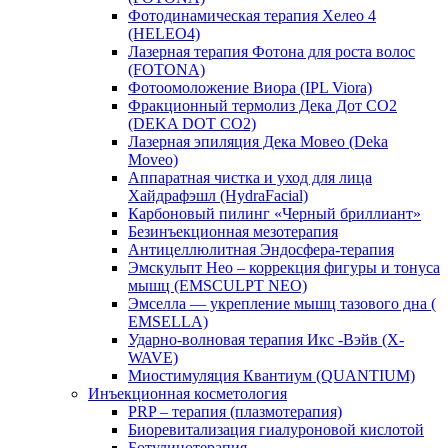
Фотодинамическая терапия Хелео 4
(HELEO4)
Лазерная терапия Фотона для роста волос
(FOTONA)
Фотоомоложение Виора (IPL Viora)
Фракционный термолиз Дека Дот СО2
(DEKA DOT CO2)
Лазерная эпиляция Дека Мовео (Deka
Moveo)
Аппаратная чистка и уход для лица
Хайдрафэшл (HydraFacial)
Карбоновый пилинг «Черный бриллиант»
Безинъекционная мезотерапия
Антицеллюлитная Эндосфера-терапия
Эмскульпт Нео – коррекция фигуры и тонуса
мышц (EMSCULPT NEO)
Эмселла — укрепление мышц тазового дна (
EMSELLA)
Ударно-волновая терапия Икс -Вэйв (X-
WAVE)
Миостимуляция Квантиум (QUANTIUM)
Инъекционная косметология
PRP – терапия (плазмотерапия)
Биоревитализация гиалуроновой кислотой
Ботулинотерапия