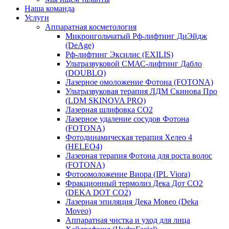
Наша команда
Услуги
Аппаратная косметология
Микроигольчатый Рф-лифтинг ДиЭйдж
(DeAge)
Рф-лифтинг Эксилис (EXILIS)
Ультразвуковой СМАС-лифтинг Дабло
(DOUBLO)
Лазерное омоложение Фотона (FOTONA)
Ультразвуковая терапия ЛДМ Скинова Про
(LDM SKINOVA PRO)
Лазерная шлифовка CO2
Лазерное удаление сосудов Фотона
(FOTONA)
Фотодинамическая терапия Хелео 4
(HELEO4)
Лазерная терапия Фотона для роста волос
(FOTONA)
Фотоомоложение Виора (IPL Viora)
Фракционный термолиз Дека Дот СО2
(DEKA DOT CO2)
Лазерная эпиляция Дека Мовео (Deka
Moveo)
Аппаратная чистка и уход для лица