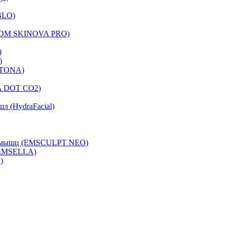
BLO)
(LDM SKINOVA PRO)
)
)
FOTONA)
A DOT CO2)
л (HydraFacial)
са мышц (EMSCULPT NEO)
 EMSELLA)
)