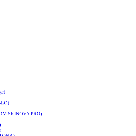
ge)
BLO)
(LDM SKINOVA PRO)
)
)
FOTONA)