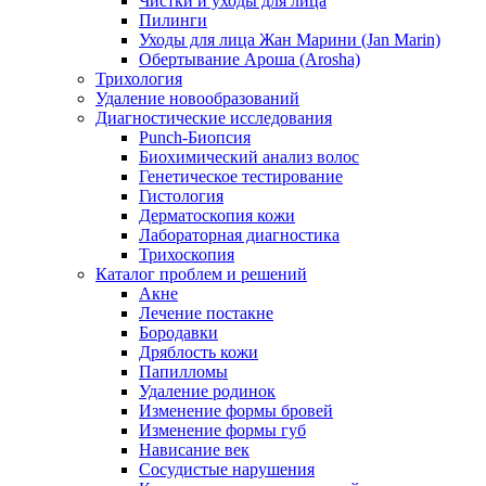
Чистки и уходы для лица
Пилинги
Уходы для лица Жан Марини (Jan Marin)
Обертывание Ароша (Arosha)
Трихология
Удаление новообразований
Диагностические исследования
Punch-Биопсия
Биохимический анализ волос
Генетическое тестирование
Гистология
Дерматоскопия кожи
Лабораторная диагностика
Трихоскопия
Каталог проблем и решений
Акне
Лечение постакне
Бородавки
Дряблость кожи
Папилломы
Удаление родинок
Изменение формы бровей
Изменение формы губ
Нависание век
Сосудистые нарушения