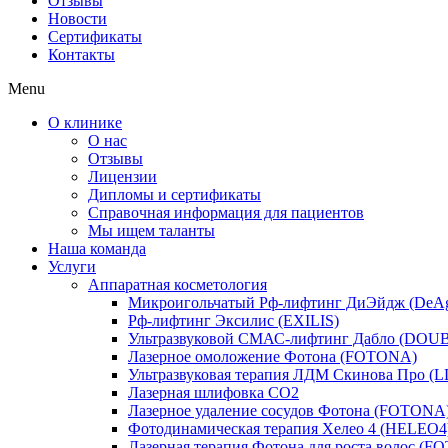
Отзывы
Новости
Сертификаты
Контакты
Menu
О клинике
О нас
Отзывы
Лицензии
Дипломы и сертификаты
Справочная информация для пациентов
Мы ищем таланты
Наша команда
Услуги
Аппаратная косметология
Микроигольчатый Рф-лифтинг ДиЭйдж (DeA
Рф-лифтинг Эксилис (EXILIS)
Ультразвуковой СМАС-лифтинг Дабло (DOU
Лазерное омоложение Фотона (FOTONA)
Ультразвуковая терапия ЛДМ Скинова Про 
Лазерная шлифовка CO2
Лазерное удаление сосудов Фотона (FOTONA
Фотодинамическая терапия Хелео 4 (HELEO4
Лазерная терапия Фотона для роста волос (