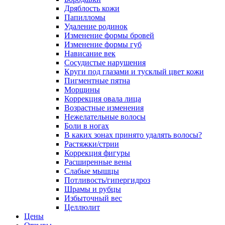
Дряблость кожи
Папилломы
Удаление родинок
Изменение формы бровей
Изменение формы губ
Нависание век
Сосудистые нарушения
Круги под глазами и тусклый цвет кожи
Пигментные пятна
Морщины
Коррекция овала лица
Возрастные изменения
Нежелательные волосы
Боли в ногах
В каких зонах принято удалять волосы?
Растяжки/стрии
Коррекция фигуры
Расширенные вены
Слабые мышцы
Потливость/гипергидроз
Шрамы и рубцы
Избыточный вес
Целлюлит
Цены