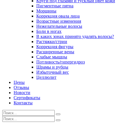
Круги под глазами и тусклый цвет кожи
Пигментные пятна
Морщины
Коррекция овала лица
Возрастные изменения
Нежелательные волосы
Боли в ногах
В каких зонах принято удалять волосы?
Растяжки/стрии
Коррекция фигуры
Расширенные вены
Слабые мышцы
Потливость/гипергидроз
Шрамы и рубцы
Избыточный вес
Целлюлит
Цены
Отзывы
Новости
Сертификаты
Контакты