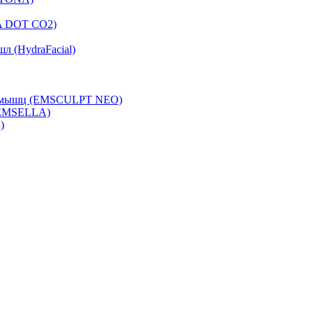
A DOT CO2)
л (HydraFacial)
са мышц (EMSCULPT NEO)
 EMSELLA)
)