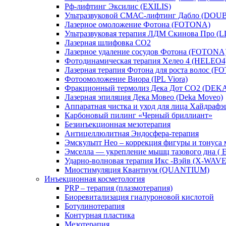
Рф-лифтинг Эксилис (EXILIS)
Ультразвуковой СМАС-лифтинг Дабло (DOU
Лазерное омоложение Фотона (FOTONA)
Ультразвуковая терапия ЛДМ Скинова Про 
Лазерная шлифовка CO2
Лазерное удаление сосудов Фотона (FOTONA
Фотодинамическая терапия Хелео 4 (HELEO4
Лазерная терапия Фотона для роста волос (
Фотоомоложение Виора (IPL Viora)
Фракционный термолиз Дека Дот СО2 (DEK
Лазерная эпиляция Дека Мовео (Deka Moveo)
Аппаратная чистка и уход для лица Хайдрафэш
Карбоновый пилинг «Черный бриллиант»
Безинъекционная мезотерапия
Антицеллюлитная Эндосфера-терапия
Эмскульпт Нео – коррекция фигуры и тону
Эмселла — укрепление мышц тазового дна (
Ударно-волновая терапия Икс -Вэйв (X-WAVE
Миостимуляция Квантиум (QUANTIUM)
Инъекционная косметология
PRP – терапия (плазмотерапия)
Биоревитализация гиалуроновой кислотой
Ботулинотерапия
Контурная пластика
Мезотерапия