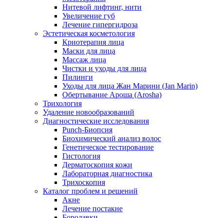
Нитевой лифтинг, нити
Увеличение губ
Лечение гипергидроза
Эстетическая косметология
Криотерапия лица
Маски для лица
Массаж лица
Чистки и уходы для лица
Пилинги
Уходы для лица Жан Марини (Jan Marin)
Обертывание Ароша (Arosha)
Трихология
Удаление новообразований
Диагностические исследования
Punch-Биопсия
Биохимический анализ волос
Генетическое тестирование
Гистология
Дерматоскопия кожи
Лабораторная диагностика
Трихоскопия
Каталог проблем и решений
Акне
Лечение постакне
Бородавки