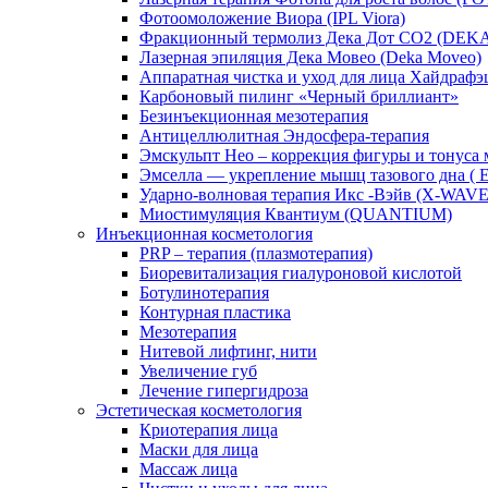
Фотоомоложение Виора (IPL Viora)
Фракционный термолиз Дека Дот СО2 (DEK
Лазерная эпиляция Дека Мовео (Deka Moveo)
Аппаратная чистка и уход для лица Хайдрафэш
Карбоновый пилинг «Черный бриллиант»
Безинъекционная мезотерапия
Антицеллюлитная Эндосфера-терапия
Эмскульпт Нео – коррекция фигуры и тону
Эмселла — укрепление мышц тазового дна (
Ударно-волновая терапия Икс -Вэйв (X-WAVE
Миостимуляция Квантиум (QUANTIUM)
Инъекционная косметология
PRP – терапия (плазмотерапия)
Биоревитализация гиалуроновой кислотой
Ботулинотерапия
Контурная пластика
Мезотерапия
Нитевой лифтинг, нити
Увеличение губ
Лечение гипергидроза
Эстетическая косметология
Криотерапия лица
Маски для лица
Массаж лица