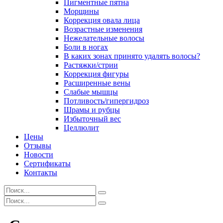
Пигментные пятна
Морщины
Коррекция овала лица
Возрастные изменения
Нежелательные волосы
Боли в ногах
В каких зонах принято удалять волосы?
Растяжки/стрии
Коррекция фигуры
Расширенные вены
Слабые мышцы
Потливость/гипергидроз
Шрамы и рубцы
Избыточный вес
Целлюлит
Цены
Отзывы
Новости
Сертификаты
Контакты