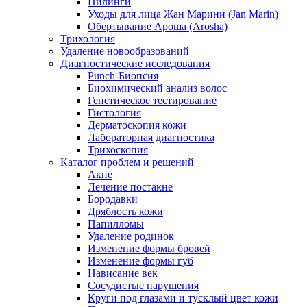
Пилинги
Уходы для лица Жан Марини (Jan Marin)
Обертывание Ароша (Arosha)
Трихология
Удаление новообразований
Диагностические исследования
Punch-Биопсия
Биохимический анализ волос
Генетическое тестирование
Гистология
Дерматоскопия кожи
Лабораторная диагностика
Трихоскопия
Каталог проблем и решений
Акне
Лечение постакне
Бородавки
Дряблость кожи
Папилломы
Удаление родинок
Изменение формы бровей
Изменение формы губ
Нависание век
Сосудистые нарушения
Круги под глазами и тусклый цвет кожи