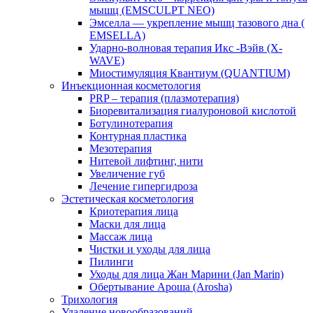
мышц (EMSCULPT NEO)
Эмселла — укрепление мышц тазового дна (
EMSELLA)
Ударно-волновая терапия Икс -Вэйв (X-
WAVE)
Миостимуляция Квантиум (QUANTIUM)
Инъекционная косметология
PRP – терапия (плазмотерапия)
Биоревитализация гиалуроновой кислотой
Ботулинотерапия
Контурная пластика
Мезотерапия
Нитевой лифтинг, нити
Увеличение губ
Лечение гипергидроза
Эстетическая косметология
Криотерапия лица
Маски для лица
Массаж лица
Чистки и уходы для лица
Пилинги
Уходы для лица Жан Марини (Jan Marin)
Обертывание Ароша (Arosha)
Трихология
Удаление новообразований