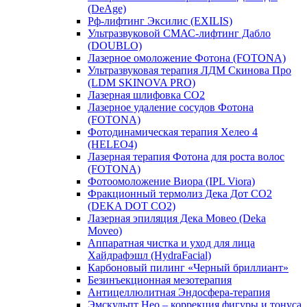
(DeAge)
Рф-лифтинг Эксилис (EXILIS)
Ультразвуковой СМАС-лифтинг Дабло
(DOUBLO)
Лазерное омоложение Фотона (FOTONA)
Ультразвуковая терапия ЛДМ Скинова Про
(LDM SKINOVA PRO)
Лазерная шлифовка CO2
Лазерное удаление сосудов Фотона
(FOTONA)
Фотодинамическая терапия Хелео 4
(HELEO4)
Лазерная терапия Фотона для роста волос
(FOTONA)
Фотоомоложение Виора (IPL Viora)
Фракционный термолиз Дека Дот СО2
(DEKA DOT CO2)
Лазерная эпиляция Дека Мовео (Deka
Moveo)
Аппаратная чистка и уход для лица
Хайдрафэшл (HydraFacial)
Карбоновый пилинг «Черный бриллиант»
Безинъекционная мезотерапия
Антицеллюлитная Эндосфера-терапия
Эмскульпт Нео – коррекция фигуры и тонуса