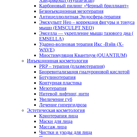
Хайдрафэшл (HydraFacial)
Карбоновый пилинг «Черный бриллиант»
Безинъекционная мезотерапия
Антицеллюлитная Эндосфера-терапия
Эмскульпт Нео – коррекция фигуры и тонуса
мышц (EMSCULPT NEO)
Эмселла — укрепление мышц тазового дна (
EMSELLA)
Ударно-волновая терапия Икс -Вэйв (X-
WAVE)
Миостимуляция Квантиум (QUANTIUM)
Инъекционная косметология
PRP – терапия (плазмотерапия)
Биоревитализация гиалуроновой кислотой
Ботулинотерапия
Контурная пластика
Мезотерапия
Нитевой лифтинг, нити
Увеличение губ
Лечение гипергидроза
Эстетическая косметология
Криотерапия лица
Маски для лица
Массаж лица
Чистки и уходы для лица