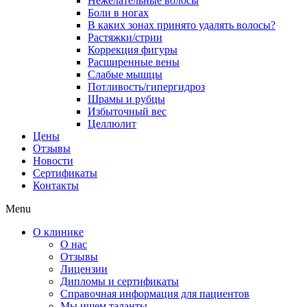
Нежелательные волосы
Боли в ногах
В каких зонах принято удалять волосы?
Растяжки/стрии
Коррекция фигуры
Расширенные вены
Слабые мышцы
Потливость/гипергидроз
Шрамы и рубцы
Избыточный вес
Целлюлит
Цены
Отзывы
Новости
Сертификаты
Контакты
Menu
О клинике
О нас
Отзывы
Лицензии
Дипломы и сертификаты
Справочная информация для пациентов
Мы ищем таланты