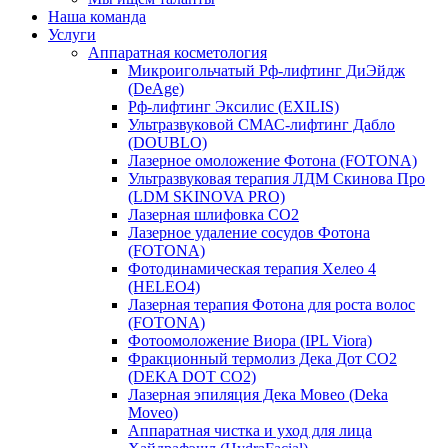
Наша команда
Услуги
Аппаратная косметология
Микроигольчатый Рф-лифтинг ДиЭйдж
(DeAge)
Рф-лифтинг Эксилис (EXILIS)
Ультразвуковой СМАС-лифтинг Дабло
(DOUBLO)
Лазерное омоложение Фотона (FOTONA)
Ультразвуковая терапия ЛДМ Скинова Про
(LDM SKINOVA PRO)
Лазерная шлифовка CO2
Лазерное удаление сосудов Фотона
(FOTONA)
Фотодинамическая терапия Хелео 4
(HELEO4)
Лазерная терапия Фотона для роста волос
(FOTONA)
Фотоомоложение Виора (IPL Viora)
Фракционный термолиз Дека Дот СО2
(DEKA DOT CO2)
Лазерная эпиляция Дека Мовео (Deka
Moveo)
Аппаратная чистка и уход для лица