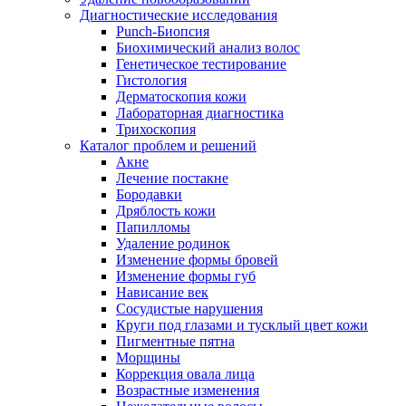
Диагностические исследования
Punch-Биопсия
Биохимический анализ волос
Генетическое тестирование
Гистология
Дерматоскопия кожи
Лабораторная диагностика
Трихоскопия
Каталог проблем и решений
Акне
Лечение постакне
Бородавки
Дряблость кожи
Папилломы
Удаление родинок
Изменение формы бровей
Изменение формы губ
Нависание век
Сосудистые нарушения
Круги под глазами и тусклый цвет кожи
Пигментные пятна
Морщины
Коррекция овала лица
Возрастные изменения