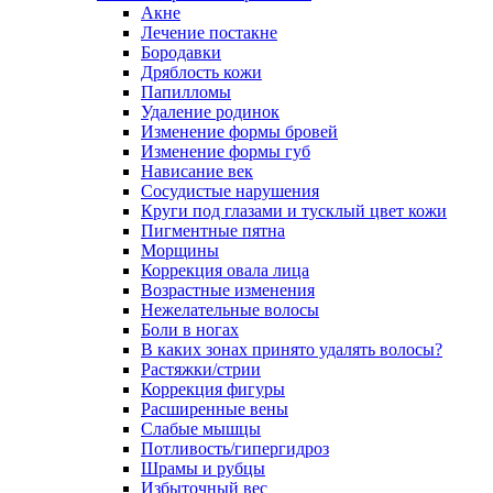
Акне
Лечение постакне
Бородавки
Дряблость кожи
Папилломы
Удаление родинок
Изменение формы бровей
Изменение формы губ
Нависание век
Сосудистые нарушения
Круги под глазами и тусклый цвет кожи
Пигментные пятна
Морщины
Коррекция овала лица
Возрастные изменения
Нежелательные волосы
Боли в ногах
В каких зонах принято удалять волосы?
Растяжки/стрии
Коррекция фигуры
Расширенные вены
Слабые мышцы
Потливость/гипергидроз
Шрамы и рубцы
Избыточный вес