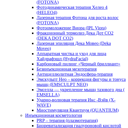
(FOTONA)
Фотодинамическая терапия Хелео 4
(HELEO4)
Лазерная терапия Фотона для роста волос
(FOTONA)
Фотоомоложение Виора (IPL Viora)
Фракционный термолиз Дека Дот СО2
(DEKA DOT CO2)
Лазерная эпиляция Дека Мовео (Deka
Moveo)
Аппаратная чистка и уход для лица
Хайдрафэшл (HydraFacial)
Карбоновый пилинг «Черный бриллиант»
Безинъекционная мезотерапия
Антицеллюлитная Эндосфера-терапия
Эмскульпт Нео – коррекция фигуры и тонуса
мышц (EMSCULPT NEO)
Эмселла — укрепление мышц тазового дна (
EMSELLA)
Ударно-волновая терапия Икс -Вэйв (X-
WAVE)
Миостимуляция Квантиум (QUANTIUM)
Инъекционная косметология
PRP – терапия (плазмотерапия)
Биоревитализация гиалуроновой кислотой