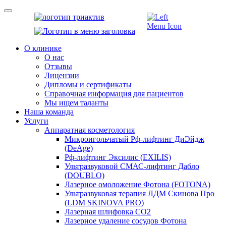
О клинике
О нас
Отзывы
Лицензии
Дипломы и сертификаты
Справочная информация для пациентов
Мы ищем таланты
Наша команда
Услуги
Аппаратная косметология
Микроигольчатый Рф-лифтинг ДиЭйдж
(DeAge)
Рф-лифтинг Эксилис (EXILIS)
Ультразвуковой СМАС-лифтинг Дабло
(DOUBLO)
Лазерное омоложение Фотона (FOTONA)
Ультразвуковая терапия ЛДМ Скинова Про
(LDM SKINOVA PRO)
Лазерная шлифовка CO2
Лазерное удаление сосудов Фотона