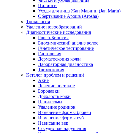
Чистки и уходы для лица
Пилинги
Уходы для лица Жан Марини (Jan Marin)
Обертывание Ароша (Arosha)
Трихология
Удаление новообразований
Диагностические исследования
Punch-Биопсия
Биохимический анализ волос
Генетическое тестирование
Гистология
Дерматоскопия кожи
Лабораторная диагностика
Трихоскопия
Каталог проблем и решений
Акне
Лечение постакне
Бородавки
Дряблость кожи
Папилломы
Удаление родинок
Изменение формы бровей
Изменение формы губ
Нависание век
Сосудистые нарушения