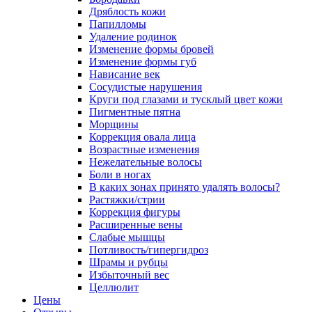
Дряблость кожи
Папилломы
Удаление родинок
Изменение формы бровей
Изменение формы губ
Нависание век
Сосудистые нарушения
Круги под глазами и тусклый цвет кожи
Пигментные пятна
Морщины
Коррекция овала лица
Возрастные изменения
Нежелательные волосы
Боли в ногах
В каких зонах принято удалять волосы?
Растяжки/стрии
Коррекция фигуры
Расширенные вены
Слабые мышцы
Потливость/гипергидроз
Шрамы и рубцы
Избыточный вес
Целлюлит
Цены