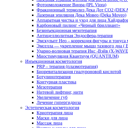
Фотоомоложение Виора (IPL Viora)
Фракционный термолиз Дека Дот СО2 (DEK
Лазерная эпиляция Дека Мовео (Deka Moveo)
Аппаратная чистка и уход для лица Хайдрафэш
Карбоновый пилинг «Черный бриллиант»
Безинъекционная мезотерапия
Антицеллюлитная Эндосфера-терапия
Эмскульпт Нео – коррекция фигуры и тону
Эмселла — укрепление мышц тазового дна (
Ударно-волновая терапия Икс -Вэйв (X-WAVE
Миостимуляция Квантиум (QUANTIUM)
Инъекционная косметология
PRP – терапия (плазмотерапия)
Биоревитализация гиалуроновой кислотой
Ботулинотерапия
Контурная пластика
Мезотерапия
Нитевой лифтинг, нити
Увеличение губ
Лечение гипергидроза
Эстетическая косметология
Криотерапия лица
Маски для лица
Массаж лица