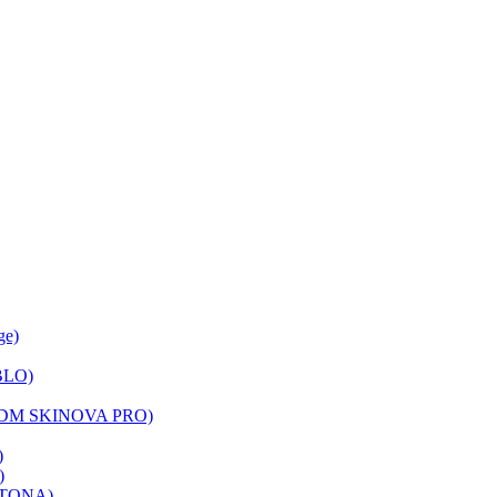
ge)
BLO)
(LDM SKINOVA PRO)
)
)
FOTONA)