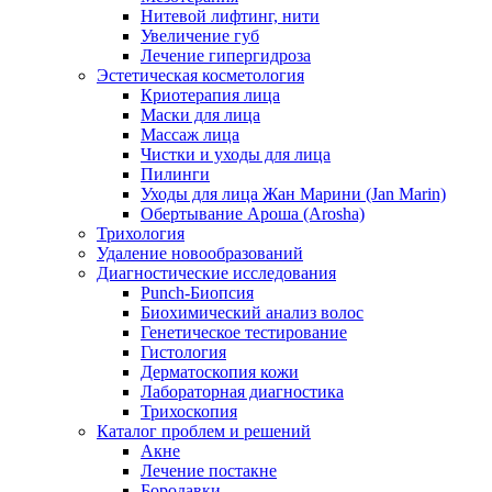
Нитевой лифтинг, нити
Увеличение губ
Лечение гипергидроза
Эстетическая косметология
Криотерапия лица
Маски для лица
Массаж лица
Чистки и уходы для лица
Пилинги
Уходы для лица Жан Марини (Jan Marin)
Обертывание Ароша (Arosha)
Трихология
Удаление новообразований
Диагностические исследования
Punch-Биопсия
Биохимический анализ волос
Генетическое тестирование
Гистология
Дерматоскопия кожи
Лабораторная диагностика
Трихоскопия
Каталог проблем и решений
Акне
Лечение постакне
Бородавки