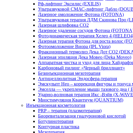
Рф-лифтинг Эксилис (EXILIS)
Ультразвуковой СМАС-лифтинг Дабло (DOU
Лазерное омоложение Фотона (FOTONA)
Ультразвуковая терапия ЛДМ Скинова Про 
Лазерная шлифовка CO2
Лазерное удаление сосудов Фотона (FOTONA
Фотодинамическая терапия Хелео 4 (HELEO4
Лазерная терапия Фотона для роста волос (
Фотоомоложение Виора (IPL Viora)
Фракционный термолиз Дека Дот СО2 (DEK
Лазерная эпиляция Дека Мовео (Deka Moveo)
Аппаратная чистка и уход для лица Хайдрафэш
Карбоновый пилинг «Черный бриллиант»
Безинъекционная мезотерапия
Антицеллюлитная Эндосфера-терапия
Эмскульпт Нео – коррекция фигуры и тону
Эмселла — укрепление мышц тазового дна (
Ударно-волновая терапия Икс -Вэйв (X-WAVE
Миостимуляция Квантиум (QUANTIUM)
Инъекционная косметология
PRP – терапия (плазмотерапия)
Биоревитализация гиалуроновой кислотой
Ботулинотерапия
Контурная пластика
Мезотерапия