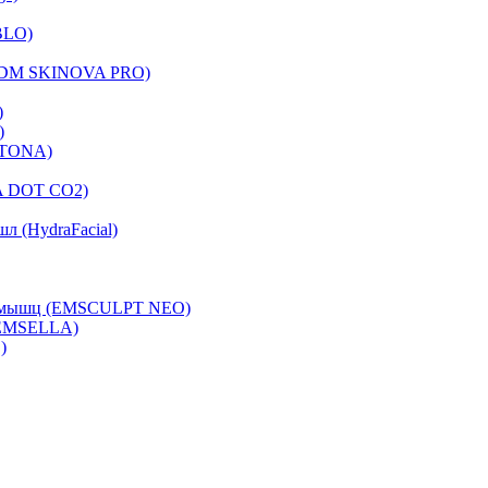
BLO)
(LDM SKINOVA PRO)
)
)
FOTONA)
A DOT CO2)
л (HydraFacial)
са мышц (EMSCULPT NEO)
 EMSELLA)
)