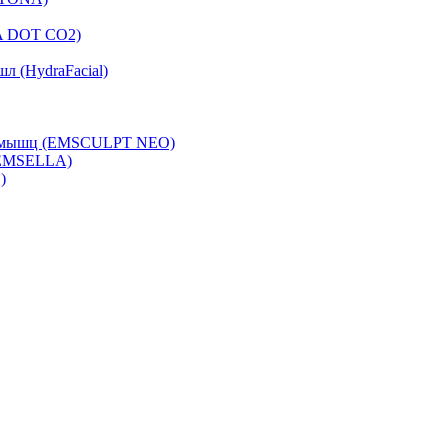
A DOT CO2)
л (HydraFacial)
са мышц (EMSCULPT NEO)
 EMSELLA)
)