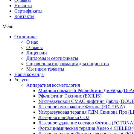
Отзывы
Новости
Сертификаты
Контакты
Menu
О клинике
О нас
Отзывы
Лицензии
Дипломы и сертификаты
Справочная информация для пациентов
Мы ищем таланты
Наша команда
Услуги
Аппаратная косметология
Микроигольчатый Рф-лифтинг ДиЭйдж (DeA
Рф-лифтинг Эксилис (EXILIS)
Ультразвуковой СМАС-лифтинг Дабло (DOU
Лазерное омоложение Фотона (FOTONA)
Ультразвуковая терапия ЛДМ Скинова Про 
Лазерная шлифовка CO2
Лазерное удаление сосудов Фотона (FOTONA
Фотодинамическая терапия Хелео 4 (HELEO4
Лазерная терапия Фотона для роста волос (