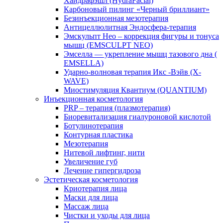
Хайдрафэшл (HydraFacial)
Карбоновый пилинг «Черный бриллиант»
Безинъекционная мезотерапия
Антицеллюлитная Эндосфера-терапия
Эмскульпт Нео – коррекция фигуры и тонуса
мышц (EMSCULPT NEO)
Эмселла — укрепление мышц тазового дна (
EMSELLA)
Ударно-волновая терапия Икс -Вэйв (X-
WAVE)
Миостимуляция Квантиум (QUANTIUM)
Инъекционная косметология
PRP – терапия (плазмотерапия)
Биоревитализация гиалуроновой кислотой
Ботулинотерапия
Контурная пластика
Мезотерапия
Нитевой лифтинг, нити
Увеличение губ
Лечение гипергидроза
Эстетическая косметология
Криотерапия лица
Маски для лица
Массаж лица
Чистки и уходы для лица