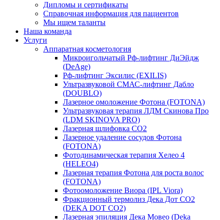
Дипломы и сертификаты
Справочная информация для пациентов
Мы ищем таланты
Наша команда
Услуги
Аппаратная косметология
Микроигольчатый Рф-лифтинг ДиЭйдж
(DeAge)
Рф-лифтинг Эксилис (EXILIS)
Ультразвуковой СМАС-лифтинг Дабло
(DOUBLO)
Лазерное омоложение Фотона (FOTONA)
Ультразвуковая терапия ЛДМ Скинова Про
(LDM SKINOVA PRO)
Лазерная шлифовка CO2
Лазерное удаление сосудов Фотона
(FOTONA)
Фотодинамическая терапия Хелео 4
(HELEO4)
Лазерная терапия Фотона для роста волос
(FOTONA)
Фотоомоложение Виора (IPL Viora)
Фракционный термолиз Дека Дот СО2
(DEKA DOT CO2)
Лазерная эпиляция Дека Мовео (Deka