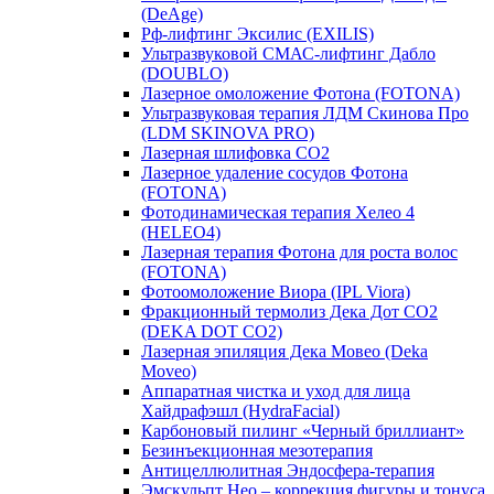
(DeAge)
Рф-лифтинг Эксилис (EXILIS)
Ультразвуковой СМАС-лифтинг Дабло
(DOUBLO)
Лазерное омоложение Фотона (FOTONA)
Ультразвуковая терапия ЛДМ Скинова Про
(LDM SKINOVA PRO)
Лазерная шлифовка CO2
Лазерное удаление сосудов Фотона
(FOTONA)
Фотодинамическая терапия Хелео 4
(HELEO4)
Лазерная терапия Фотона для роста волос
(FOTONA)
Фотоомоложение Виора (IPL Viora)
Фракционный термолиз Дека Дот СО2
(DEKA DOT CO2)
Лазерная эпиляция Дека Мовео (Deka
Moveo)
Аппаратная чистка и уход для лица
Хайдрафэшл (HydraFacial)
Карбоновый пилинг «Черный бриллиант»
Безинъекционная мезотерапия
Антицеллюлитная Эндосфера-терапия
Эмскульпт Нео – коррекция фигуры и тонуса