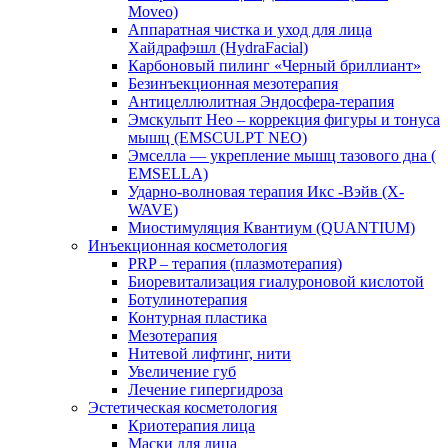
Moveo)
Аппаратная чистка и уход для лица
Хайдрафэшл (HydraFacial)
Карбоновый пилинг «Черный бриллиант»
Безинъекционная мезотерапия
Антицеллюлитная Эндосфера-терапия
Эмскульпт Нео – коррекция фигуры и тонуса
мышц (EMSCULPT NEO)
Эмселла — укрепление мышц тазового дна (
EMSELLA)
Ударно-волновая терапия Икс -Вэйв (X-
WAVE)
Миостимуляция Квантиум (QUANTIUM)
Инъекционная косметология
PRP – терапия (плазмотерапия)
Биоревитализация гиалуроновой кислотой
Ботулинотерапия
Контурная пластика
Мезотерапия
Нитевой лифтинг, нити
Увеличение губ
Лечение гипергидроза
Эстетическая косметология
Криотерапия лица
Маски для лица