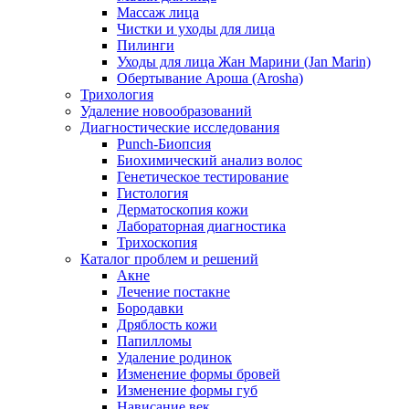
Массаж лица
Чистки и уходы для лица
Пилинги
Уходы для лица Жан Марини (Jan Marin)
Обертывание Ароша (Arosha)
Трихология
Удаление новообразований
Диагностические исследования
Punch-Биопсия
Биохимический анализ волос
Генетическое тестирование
Гистология
Дерматоскопия кожи
Лабораторная диагностика
Трихоскопия
Каталог проблем и решений
Акне
Лечение постакне
Бородавки
Дряблость кожи
Папилломы
Удаление родинок
Изменение формы бровей
Изменение формы губ
Нависание век