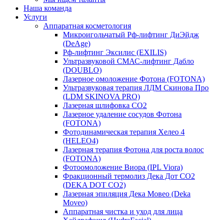
Наша команда
Услуги
Аппаратная косметология
Микроигольчатый Рф-лифтинг ДиЭйдж
(DeAge)
Рф-лифтинг Эксилис (EXILIS)
Ультразвуковой СМАС-лифтинг Дабло
(DOUBLO)
Лазерное омоложение Фотона (FOTONA)
Ультразвуковая терапия ЛДМ Скинова Про
(LDM SKINOVA PRO)
Лазерная шлифовка CO2
Лазерное удаление сосудов Фотона
(FOTONA)
Фотодинамическая терапия Хелео 4
(HELEO4)
Лазерная терапия Фотона для роста волос
(FOTONA)
Фотоомоложение Виора (IPL Viora)
Фракционный термолиз Дека Дот СО2
(DEKA DOT CO2)
Лазерная эпиляция Дека Мовео (Deka
Moveo)
Аппаратная чистка и уход для лица