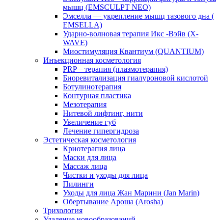
мышц (EMSCULPT NEO)
Эмселла — укрепление мышц тазового дна (
EMSELLA)
Ударно-волновая терапия Икс -Вэйв (X-
WAVE)
Миостимуляция Квантиум (QUANTIUM)
Инъекционная косметология
PRP – терапия (плазмотерапия)
Биоревитализация гиалуроновой кислотой
Ботулинотерапия
Контурная пластика
Мезотерапия
Нитевой лифтинг, нити
Увеличение губ
Лечение гипергидроза
Эстетическая косметология
Криотерапия лица
Маски для лица
Массаж лица
Чистки и уходы для лица
Пилинги
Уходы для лица Жан Марини (Jan Marin)
Обертывание Ароша (Arosha)
Трихология
Удаление новообразований