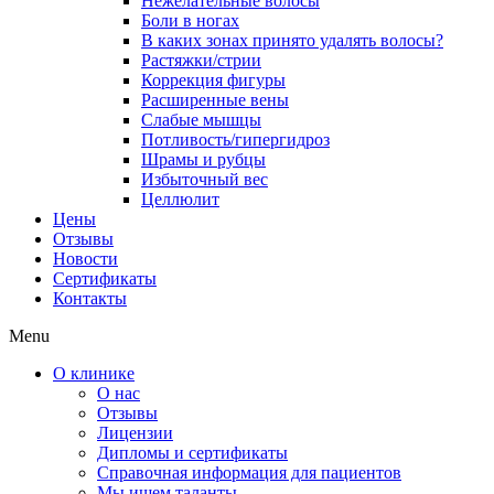
Нежелательные волосы
Боли в ногах
В каких зонах принято удалять волосы?
Растяжки/стрии
Коррекция фигуры
Расширенные вены
Слабые мышцы
Потливость/гипергидроз
Шрамы и рубцы
Избыточный вес
Целлюлит
Цены
Отзывы
Новости
Сертификаты
Контакты
Menu
О клинике
О нас
Отзывы
Лицензии
Дипломы и сертификаты
Справочная информация для пациентов
Мы ищем таланты