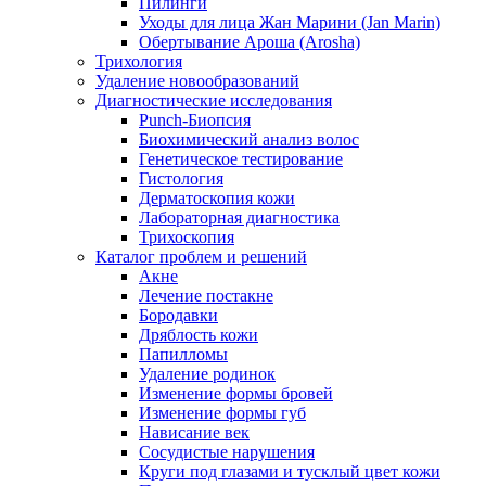
Пилинги
Уходы для лица Жан Марини (Jan Marin)
Обертывание Ароша (Arosha)
Трихология
Удаление новообразований
Диагностические исследования
Punch-Биопсия
Биохимический анализ волос
Генетическое тестирование
Гистология
Дерматоскопия кожи
Лабораторная диагностика
Трихоскопия
Каталог проблем и решений
Акне
Лечение постакне
Бородавки
Дряблость кожи
Папилломы
Удаление родинок
Изменение формы бровей
Изменение формы губ
Нависание век
Сосудистые нарушения
Круги под глазами и тусклый цвет кожи