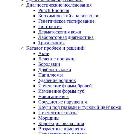
Диагностические исследования
Punch-Биопсия
Биохимический анализ волос
Генетическое тестирование
Гистология
Дерматоскопия кожи
Лабораторная диагностика
Трихоскопия
Каталог проблем и решений
Акне
Лечение постакне
Бородавки
Дряблость кожи
Папилломы
Удаление родинок
Изменение формы бровей
Изменение формы губ
Нависание век
Сосудистые нарушения
Круги под глазами и тусклый цвет кожи
Пигментные пятна
Морщины
Коррекция овала лица
Возрастные изменения