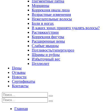
Пигментные пятна
Морщины
Коррекция овала лица
Возрастные изменения
Нежелательные волосы
Боли в ногах
В каких зонах принято удалять волосы?
Растяжки/стрии
Коррекция фигуры
Расширенные вены
Слабые мышцы
Потливость/гипергидроз
Шрамы и рубцы
Избыточный вес
Целлюлит
Цены
Отзывы
Новости
Сертификаты
Контакты
Главная