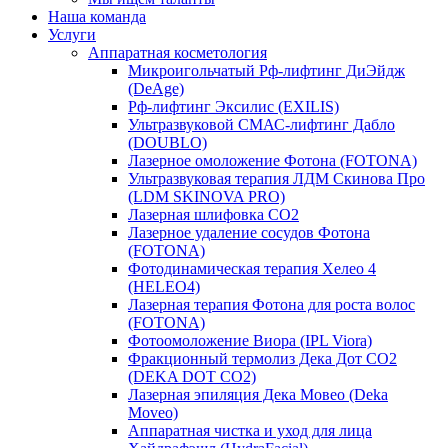
Наша команда
Услуги
Аппаратная косметология
Микроигольчатый Рф-лифтинг ДиЭйдж
(DeAge)
Рф-лифтинг Эксилис (EXILIS)
Ультразвуковой СМАС-лифтинг Дабло
(DOUBLO)
Лазерное омоложение Фотона (FOTONA)
Ультразвуковая терапия ЛДМ Скинова Про
(LDM SKINOVA PRO)
Лазерная шлифовка CO2
Лазерное удаление сосудов Фотона
(FOTONA)
Фотодинамическая терапия Хелео 4
(HELEO4)
Лазерная терапия Фотона для роста волос
(FOTONA)
Фотоомоложение Виора (IPL Viora)
Фракционный термолиз Дека Дот СО2
(DEKA DOT CO2)
Лазерная эпиляция Дека Мовео (Deka
Moveo)
Аппаратная чистка и уход для лица