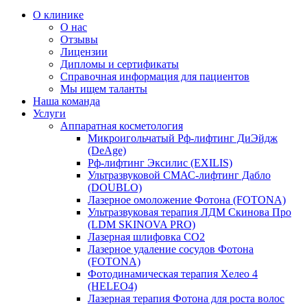
О клинике
О нас
Отзывы
Лицензии
Дипломы и сертификаты
Справочная информация для пациентов
Мы ищем таланты
Наша команда
Услуги
Аппаратная косметология
Микроигольчатый Рф-лифтинг ДиЭйдж
(DeAge)
Рф-лифтинг Эксилис (EXILIS)
Ультразвуковой СМАС-лифтинг Дабло
(DOUBLO)
Лазерное омоложение Фотона (FOTONA)
Ультразвуковая терапия ЛДМ Скинова Про
(LDM SKINOVA PRO)
Лазерная шлифовка CO2
Лазерное удаление сосудов Фотона
(FOTONA)
Фотодинамическая терапия Хелео 4
(HELEO4)
Лазерная терапия Фотона для роста волос