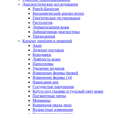
Диагностические исследования
Punch-Биопсия
Биохимический анализ волос
Генетическое тестирование
Гистология
Дерматоскопия кожи
Лабораторная диагностика
Трихоскопия
Каталог проблем и решений
Акне
Лечение постакне
Бородавки
Дряблость кожи
Папилломы
Удаление родинок
Изменение формы бровей
Изменение формы губ
Нависание век
Сосудистые нарушения
Круги под глазами и тусклый цвет кожи
Пигментные пятна
Морщины
Коррекция овала лица
Возрастные изменения