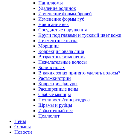
Папилломы
Удаление родинок
Изменение формы бровей
Изменение формы губ
Нависание век
Сосудистые нарушения
Круги под глазами и тусклый цвет кожи
Пигментные пятна
Морщины
Коррекция овала лица
Возрастные изменения
Нежелательные волосы
Боли в ногах
В каких зонах принято удалять волосы?
Растяжки/стрии
Коррекция фигуры
Расширенные вены
Слабые мышцы
Потливость/гипергидроз
Шрамы и рубцы
Избыточный вес
Целлюлит
Цены
Отзывы
Новости