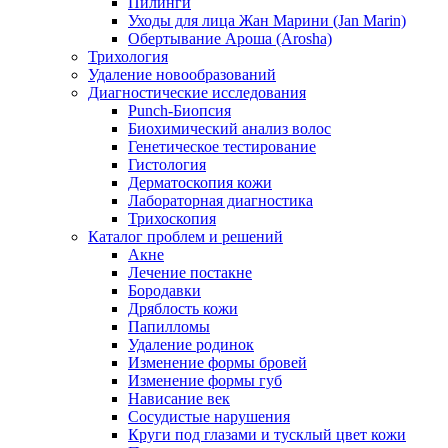
Пилинги
Уходы для лица Жан Марини (Jan Marin)
Обертывание Ароша (Arosha)
Трихология
Удаление новообразований
Диагностические исследования
Punch-Биопсия
Биохимический анализ волос
Генетическое тестирование
Гистология
Дерматоскопия кожи
Лабораторная диагностика
Трихоскопия
Каталог проблем и решений
Акне
Лечение постакне
Бородавки
Дряблость кожи
Папилломы
Удаление родинок
Изменение формы бровей
Изменение формы губ
Нависание век
Сосудистые нарушения
Круги под глазами и тусклый цвет кожи