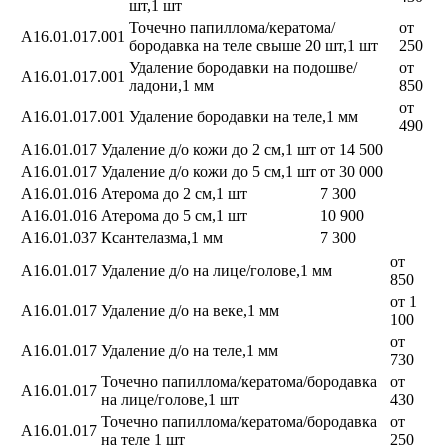
шт,1 шт
Точечно папиллома/кератома/
от
А16.01.017.001
бородавка на теле свыше 20 шт,1 шт
250
Удаление бородавки на подошве/
от
А16.01.017.001
ладони,1 мм
850
от
А16.01.017.001
Удаление бородавки на теле,1 мм
490
А16.01.017
Удаление д/о кожи до 2 см,1 шт
от 14 500
А16.01.017
Удаление д/о кожи до 5 см,1 шт
от 30 000
А16.01.016
Атерома до 2 см,1 шт
7 300
А16.01.016
Атерома до 5 см,1 шт
10 900
А16.01.037
Ксантелазма,1 мм
7 300
от
А16.01.017
Удаление д/о на лице/голове,1 мм
850
от 1
А16.01.017
Удаление д/о на веке,1 мм
100
от
А16.01.017
Удаление д/о на теле,1 мм
730
Точечно папиллома/кератома/бородавка
от
А16.01.017
на лице/голове,1 шт
430
Точечно папиллома/кератома/бородавка
от
А16.01.017
на теле 1 шт
250