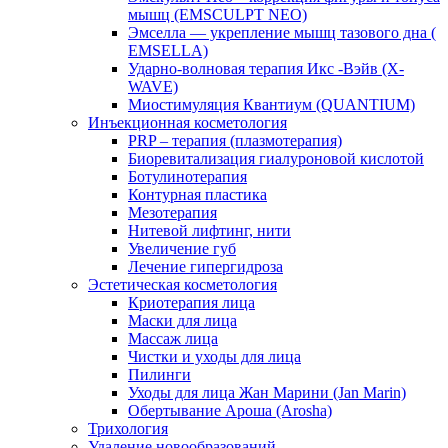
мышц (EMSCULPT NEO)
Эмселла — укрепление мышц тазового дна (
EMSELLA)
Ударно-волновая терапия Икс -Вэйв (X-
WAVE)
Миостимуляция Квантиум (QUANTIUM)
Инъекционная косметология
PRP – терапия (плазмотерапия)
Биоревитализация гиалуроновой кислотой
Ботулинотерапия
Контурная пластика
Мезотерапия
Нитевой лифтинг, нити
Увеличение губ
Лечение гипергидроза
Эстетическая косметология
Криотерапия лица
Маски для лица
Массаж лица
Чистки и уходы для лица
Пилинги
Уходы для лица Жан Марини (Jan Marin)
Обертывание Ароша (Arosha)
Трихология
Удаление новообразований