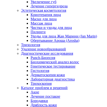
Увеличение губ
Лечение гипергидроза
Эстетическая косметология
Криотерапия лица
Маски для лица
Массаж лица
Чистки и уходы для лица
Пилинги
Уходы для лица Жан Марини (Jan Marin)
Обертывание Ароша (Arosha)
Трихология
Удаление новообразований
Диагностические исследования
Punch-Биопсия
Биохимический анализ волос
Генетическое тестирование
Гистология
Дерматоскопия кожи
Лабораторная диагностика
Трихоскопия
Каталог проблем и решений
Акне
Лечение постакне
Бородавки
Дряблость кожи