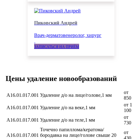
Пиковский Андрей
Врач-дерматовенеролог, хирург
ЗАПИСАТЬСЯ НА ПРИЁМ
Цены удаление новообразований
от
А16.01.017.001
Удаление д/о на лице/голове,1 мм
850
от 1
А16.01.017.001
Удаление д/о на веке,1 мм
100
от
А16.01.017.001
Удаление д/о на теле,1 мм
730
Точечно папиллома/кератома/
от
А16.01.017.001
бородавка на лице/голове свыше 20
430