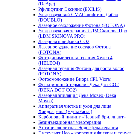
(DeAge)
Рф-лифтинг Эксилис (EXILIS)
Ультразвуковой СМАС-лифтинг Дабло
(DOUBLO)
Лазерное омоложение Фотона (FOTONA)
Ультразвуковая терапия ЛДМ Скинова Про
(LDM SKINOVA PRO)
Лазерная шлифовка CO2
Лазерное удаление сосудов Фотона
(FOTONA)
Фотодинамическая терапия Хелео 4
(HELEO4)
Лазерная терапия Фотона для роста волос
(FOTONA)
Фотоомоложение Виора (IPL Viora)
Фракционный термолиз Дека Дот СО2
(DEKA DOT CO2)
Лазерная эпиляция Дека Мовео (Deka
Moveo)
Аппаратная чистка и уход для лица
Хайдрафэшл (HydraFacial)
Карбоновый пилинг «Черный бриллиант»
Безинъекционная мезотерапия
Антицеллюлитная Эндосфера-терапия
Эмскульпт Нео – коррекция фигуры и тонуса