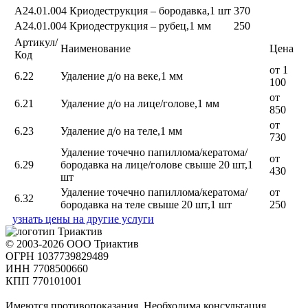
А24.01.004
Криодеструкция – бородавка,1 шт
370
А24.01.004
Криодеструкция – рубец,1 мм
250
Артикул/
Наименование
Цена
Код
от 1
6.22
Удаление д/о на веке,1 мм
100
от
6.21
Удаление д/о на лице/голове,1 мм
850
от
6.23
Удаление д/о на теле,1 мм
730
Удаление точечно папиллома/кератома/
от
6.29
бородавка на лице/голове свыше 20 шт,1
430
шт
Удаление точечно папиллома/кератома/
от
6.32
бородавка на теле свыше 20 шт,1 шт
250
узнать цены на другие услуги
© 2003-2026 ООО Триактив
ОГРН 1037739829489
ИНН 7708500660
КПП 770101001
Имеются противопоказания. Необходима консультация