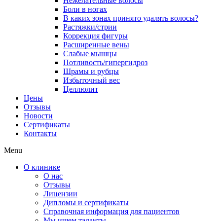
Нежелательные волосы
Боли в ногах
В каких зонах принято удалять волосы?
Растяжки/стрии
Коррекция фигуры
Расширенные вены
Слабые мышцы
Потливость/гипергидроз
Шрамы и рубцы
Избыточный вес
Целлюлит
Цены
Отзывы
Новости
Сертификаты
Контакты
Menu
О клинике
О нас
Отзывы
Лицензии
Дипломы и сертификаты
Справочная информация для пациентов
Мы ищем таланты