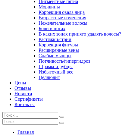
Пигментные пятна
Морщины
Коррекция овала лица
Возрастные изменения
Нежелательные волосы
Боли в ногах
В каких зонах принято удалять волосы?
Растяжки/стрии
Коррекция фигуры
Расширенные вены
Слабые мышцы
Потливость/гипергидроз
Шрамы и рубцы
Избыточный вес
Целлюлит
Цены
Отзывы
Новости
Сертификаты
Контакты
Главная