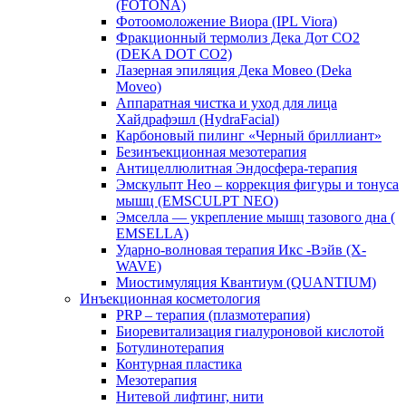
(FOTONA)
Фотоомоложение Виора (IPL Viora)
Фракционный термолиз Дека Дот СО2
(DEKA DOT CO2)
Лазерная эпиляция Дека Мовео (Deka
Moveo)
Аппаратная чистка и уход для лица
Хайдрафэшл (HydraFacial)
Карбоновый пилинг «Черный бриллиант»
Безинъекционная мезотерапия
Антицеллюлитная Эндосфера-терапия
Эмскульпт Нео – коррекция фигуры и тонуса
мышц (EMSCULPT NEO)
Эмселла — укрепление мышц тазового дна (
EMSELLA)
Ударно-волновая терапия Икс -Вэйв (X-
WAVE)
Миостимуляция Квантиум (QUANTIUM)
Инъекционная косметология
PRP – терапия (плазмотерапия)
Биоревитализация гиалуроновой кислотой
Ботулинотерапия
Контурная пластика
Мезотерапия
Нитевой лифтинг, нити