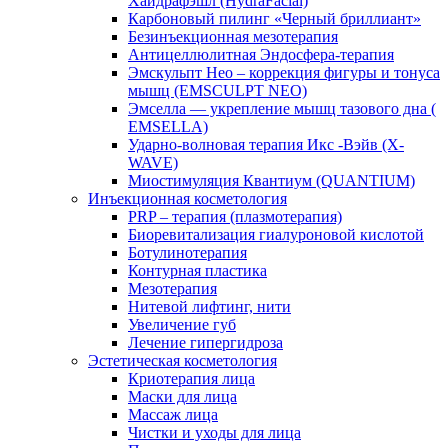
Хайдрафэшл (HydraFacial)
Карбоновый пилинг «Черный бриллиант»
Безинъекционная мезотерапия
Антицеллюлитная Эндосфера-терапия
Эмскульпт Нео – коррекция фигуры и тонуса
мышц (EMSCULPT NEO)
Эмселла — укрепление мышц тазового дна (
EMSELLA)
Ударно-волновая терапия Икс -Вэйв (X-
WAVE)
Миостимуляция Квантиум (QUANTIUM)
Инъекционная косметология
PRP – терапия (плазмотерапия)
Биоревитализация гиалуроновой кислотой
Ботулинотерапия
Контурная пластика
Мезотерапия
Нитевой лифтинг, нити
Увеличение губ
Лечение гипергидроза
Эстетическая косметология
Криотерапия лица
Маски для лица
Массаж лица
Чистки и уходы для лица